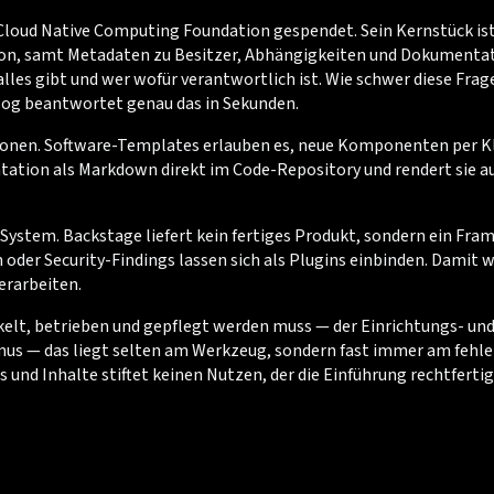
Cloud Native Computing Foundation gespendet. Sein Kernstück ist d
tion, samt Metadaten zu Besitzer, Abhängigkeiten und Dokumenta
es gibt und wer wofür verantwortlich ist. Wie schwer diese Frage w
og beantwortet genau das in Sekunden.
ionen. Software-Templates erlauben es, neue Komponenten per Kli
tation als Markdown direkt im Code-Repository und rendert sie a
-System. Backstage liefert kein fertiges Produkt, sondern ein Fr
er Security-Findings lassen sich als Plugins einbinden. Damit wi
erarbeiten.
ckelt, betrieben und gepflegt werden muss — der Einrichtungs- u
us — das liegt selten am Werkzeug, sondern fast immer am fehl
 und Inhalte stiftet keinen Nutzen, der die Einführung rechtfertig