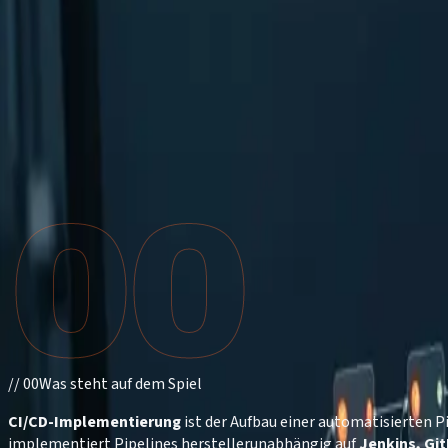
Andreas Schönfeld
Geschäftsführer & DevOps-Berater
Herstellerunabhängige Pipeline-Beratung für Jenkins, GitLab CI
Veröffentlicht:
15. November 2025
Zuletzt aktualisiert:
12
00
Fachlich geprüft auf Basis des DORA State of DevOps Report 
//
00
Was steht auf dem Spiel
CI/CD-Implementierung
ist der Aufbau einer automatisierten 
implementiert Pipelines herstellerunabhängig auf
Jenkins, Gi