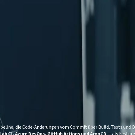
, Azure DevOps, GitHub Actions und ArgoCD — seit 2006.
. Mai 2026
2024
Pipeline, die Code-Änderungen vom Commit über Build, Tests und 
tLab CI, Azure DevOps, GitHub Actions und ArgoCD
— als Festpre