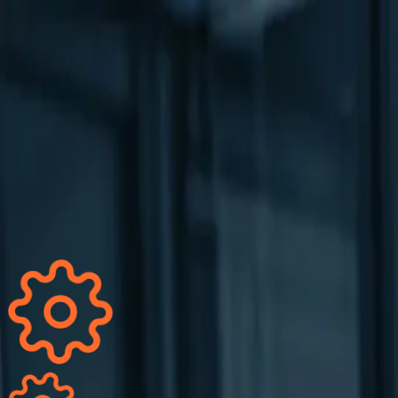
Leistungen
Anwendungsfälle
Workshops
Academy
Ressourcen
Über uns
Suche
Erstgespräch buchen
Kostenlose DevOps-Analyse