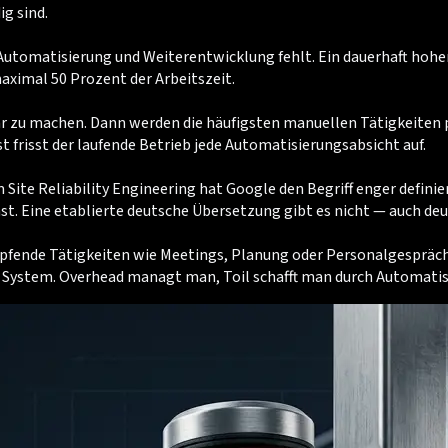
g sind.
 Automatisierung und Weiterentwicklung fehlt. Ein dauerhaft hohe
aximal 50 Prozent der Arbeitszeit.
 zu machen. Dann werden die häufigsten manuellen Tätigkeiten pr
t frisst der laufende Betrieb jede Automatisierungsabsicht auf.
m Site Reliability Engineering hat Google den Begriff enger defin
t. Eine etablierte deutsche Übersetzung gibt es nicht — auch de
fende Tätigkeiten wie Meetings, Planung oder Personalgespräche 
 System. Overhead managt man, Toil schafft man durch Automatis