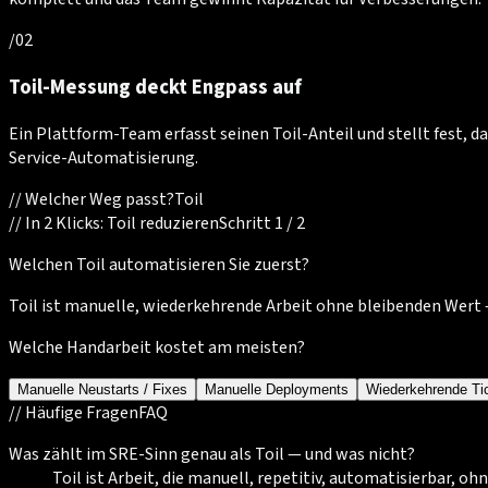
/
02
Toil-Messung deckt Engpass auf
Ein Plattform-Team erfasst seinen Toil-Anteil und stellt fest, d
Service-Automatisierung.
//
Welcher Weg passt?
Toil
//
In 2 Klicks: Toil reduzieren
Schritt 1 / 2
Welchen Toil automatisieren Sie zuerst?
Toil ist manuelle, wiederkehrende Arbeit ohne bleibenden Wert — 
Welche Handarbeit kostet am meisten?
Manuelle Neustarts / Fixes
Manuelle Deployments
Wiederkehrende Ti
//
Häufige Fragen
FAQ
Was zählt im SRE-Sinn genau als Toil — und was nicht?
Toil ist Arbeit, die manuell, repetitiv, automatisierbar,