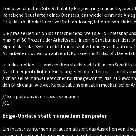
Toil bezeichnet im Site Reliability Engineering manuelle, repet
händische Neustarten eines Dienstes, das wiederkehrende Anleg
Projektarbeit oder kreative Problemlösung fallen ausdrücklich n
Die präzise Definition ist entscheidend, weil sie Toil messbar 
maximal 50 Prozent der Arbeitszeit, interne Erhebungen dort lage
Signal, dass das System nicht mehr skaliert und gezielt automatis
Mitarbeitermotivation aufzehrt. Konkret heißt das oft: Die erf
In industriellen IT-Landschaften steckt viel Toil in den Schni
Maschinenprotokollen. Ein häufiger Stolperstein ist, Toil als u
sich an seine manuelle Wochenroutine gewöhnt, das ist Gewohnhei
den Blick dafür, wie viel Kapazität ungenutzt in mechanischer Ar
//
Beispiele aus der Praxis
2
Szenarien
/
01
Edge-Update statt manuellem Einspielen
Ein Industrieunternehmen automatisiert das Ausrollen von Upda
komplett und das Team gewinnt Kapazität für Verbesserungen.