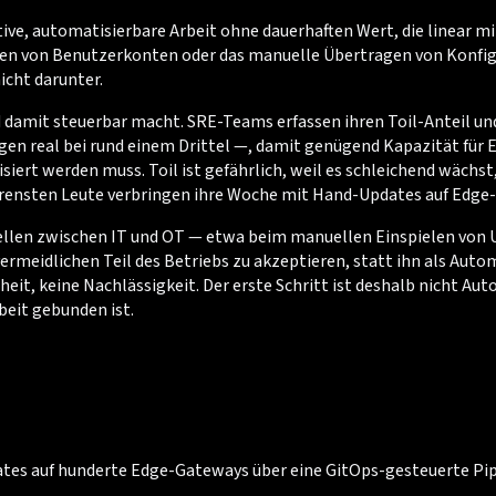
itive, automatisierbare Arbeit ohne dauerhaften Wert, die linear 
en von Benutzerkonten oder das manuelle Übertragen von Konfigur
icht darunter.
und damit steuerbar macht. SRE-Teams erfassen ihren Toil-Anteil 
n real bei rund einem Drittel —, damit genügend Kapazität für Eng
iert werden muss. Toil ist gefährlich, weil es schleichend wächst,
ahrensten Leute verbringen ihre Woche mit Hand-Updates auf Edge-
ttstellen zwischen IT und OT — etwa beim manuellen Einspielen vo
nvermeidlichen Teil des Betriebs zu akzeptieren, statt ihn als Au
t, keine Nachlässigkeit. Der erste Schritt ist deshalb nicht Auto
beit gebunden ist.
tes auf hunderte Edge-Gateways über eine GitOps-gesteuerte Pipe