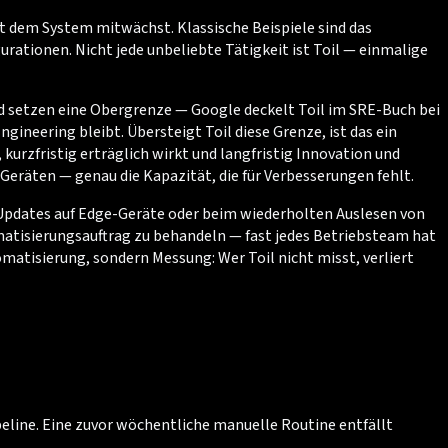
mit dem System mitwächst. Klassische Beispiele sind das
ationen. Nicht jede unbeliebte Tätigkeit ist Toil — einmalige
und setzen eine Obergrenze — Google deckelt Toil im SRE-Buch bei
ineering bleibt. Übersteigt Toil diese Grenze, ist das ein
 kurzfristig erträglich wirkt und langfristig Innovation und
Geräten — genau die Kapazität, die für Verbesserungen fehlt.
n Updates auf Edge-Geräte oder beim wiederholten Auslesen von
tomatisierungsauftrag zu behandeln — fast jedes Betriebsteam hat
matisierung, sondern Messung: Wer Toil nicht misst, verliert
line. Eine zuvor wöchentliche manuelle Routine entfällt