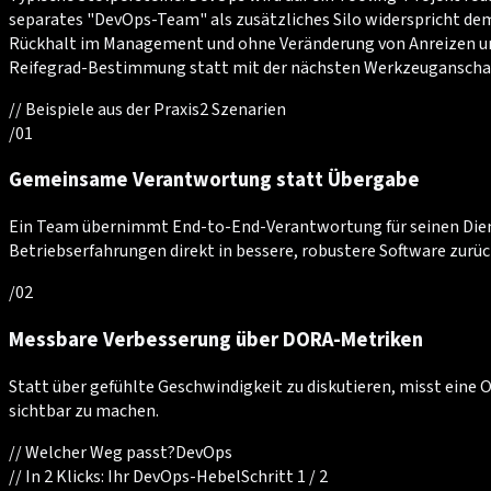
separates "DevOps-Team" als zusätzliches Silo widerspricht de
Rückhalt im Management und ohne Veränderung von Anreizen und
Reifegrad-Bestimmung statt mit der nächsten Werkzeuganscha
//
Beispiele aus der Praxis
2
Szenarien
/
01
Gemeinsame Verantwortung statt Übergabe
Ein Team übernimmt End-to-End-Verantwortung für seinen Diens
Betriebserfahrungen direkt in bessere, robustere Software zurüc
/
02
Messbare Verbesserung über DORA-Metriken
Statt über gefühlte Geschwindigkeit zu diskutieren, misst eine 
sichtbar zu machen.
//
Welcher Weg passt?
DevOps
//
In 2 Klicks: Ihr DevOps-Hebel
Schritt 1 / 2