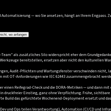
 Automatisierung — wo Sie ansetzen, hängt an Ihrem Engpass. Zwe
nicht, wo anfangen
ps-Team" als zusätzliches Silo widerspricht eher dem Grundgeda
Werkzeuge bereitstellen, ersetzen aber nicht den kulturellen Wan
ngen, Audit-Pflichten und Wartungsfenster verschwinden nicht, la
pien mit OT-Anforderungen wie IEC 62443 zusammengebracht werd
r einen Reifegrad-Check und die DORA-Metriken — und dann mit 
n druckfreier Einstieg, ganz ohne Verpflichtung. Frühe, sichtbare 
te Build das gefürchtete Wochenend-Deployment ersetzt und das
Dev und Ops teilen Verantwortung), Automation (CI/CD und Infrast