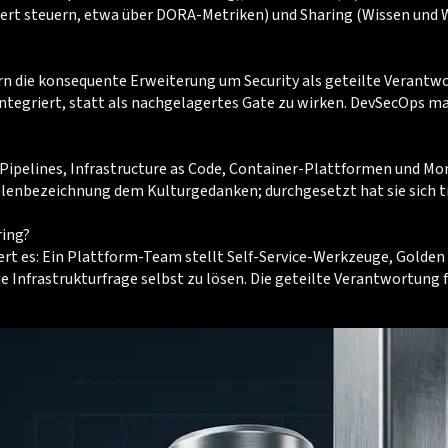
t steuern, etwa über DORA-Metriken) und Sharing (Wissen und Wer
ern die konsequente Erweiterung um Security als geteilte Verant
integriert, statt als nachgelagertes Gate zu wirken. DevSecOps 
Pipelines, Infrastructure as Code, Container-Plattformen und Mo
lenbezeichnung dem Kulturgedanken; durchgesetzt hat sie sich tr
ring?
rt es: Ein Plattform-Team stellt Self-Service-Werkzeuge, Golden P
nfrastrukturfrage selbst zu lösen. Die geteilte Verantwortung fü