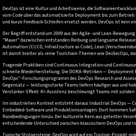
DevOps ist eine Kultur und Arbeitsweise, die Softwareentwick
vom Code über das automatisierte Deployment bis zum Betrieb in
und kurze Feedback-Schleifen ersetzt werden. DevOps ist kein e
Der Begriff entstand um 2009 aus der Agile- und Lean-Bewegung a
"Mauer" dazwischen entstanden Reibung und langsame Releases. 
Automation (CI/CD, Infrastructure as Code), Lean (Verschwendun
ist damit breiter als reine Toolchain-Themen wie DevSecOps, da
Tragende Praktiken sind Continuous Integration und Continuous D
schnelle Wiederherstellung. Die DORA-Metriken — Deployment F
DevOps"-Forschungsprogramm des DevOps Research and Assessment
Gegensatz — leistungsstarke Teams liefern häufiger aus und hab
Verstärker-Effekt: KI-Assistenz beschleunigt Teams mit solid
Im industriellen Kontext entsteht daraus Industrial DevOps —
Embedded-Software und Produktionsanlagen. Dort kommen Safety
Randbedingungen hinzu. Der kulturelle Kern aus geteilter Verant
entscheidende Unterschied zwischen klassischem DevOps und In
Typische Stolpersteine: DevOps wird auf ein Tooling-Projekt re