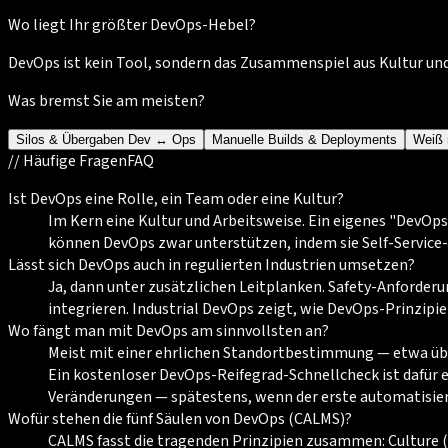
Wo liegt Ihr größter DevOps-Hebel?
DevOps ist kein Tool, sondern das Zusammenspiel aus Kultur und
Was bremst Sie am meisten?
Silos & Übergaben Dev ↔ Ops
Manuelle Builds & Deployments
Weiß 
//
Häufige Fragen
FAQ
Ist DevOps eine Rolle, ein Team oder eine Kultur?
Im Kern eine Kultur und Arbeitsweise. Ein eigenes "DevO
können DevOps zwar unterstützen, indem sie Self-Service-
Lässt sich DevOps auch in regulierten Industrien umsetzen?
Ja, dann unter zusätzlichen Leitplanken. Safety-Anforderu
integrieren. Industrial DevOps zeigt, wie DevOps-Prinzi
Wo fängt man mit DevOps am sinnvollsten an?
Meist mit einer ehrlichen Standortbestimmung — etwa übe
Ein kostenloser DevOps-Reifegrad-Schnellcheck ist dafür ei
Veränderungen — spätestens, wenn der erste automatisier
Wofür stehen die fünf Säulen von DevOps (CALMS)?
CALMS fasst die tragenden Prinzipien zusammen: Culture (