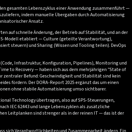
für den gesamten Lebenszyklus einer Anwendung zusammenführt —
 auszuliefern, indem manuelle Übergaben durch Automatisierung
nisatorischer Ansatz.
en auf schnelle Änderung, der Betrieb auf Stabilität, und an der
S-Modell etabliert — Culture (geteilte Verantwortung),
siert steuern) und Sharing (Wissen und Tooling teilen). DevOps
(Code, Infrastruktur, Konfiguration, Pipelines), Monitoring und
Time to Recovery — haben sich aus dem mehrjährigen "State of
zentraler Befund: Geschwindigkeit und Stabilität sind kein
 beides fördern. Der DORA-Report 2025 ergänzt das um einen
ionen ohne stabile Automatisierung umso sichtbarer.
ional Technology übertragen, also auf SPS-Steuerungen,
ch IEC 62443 und lange Lebenszyklen als zusätzliche
n Leitplanken sind strenger als in der reinen IT — das ist der
dass sich Verantwortlichkeiten und Zusammenarbeit ändern. Ein