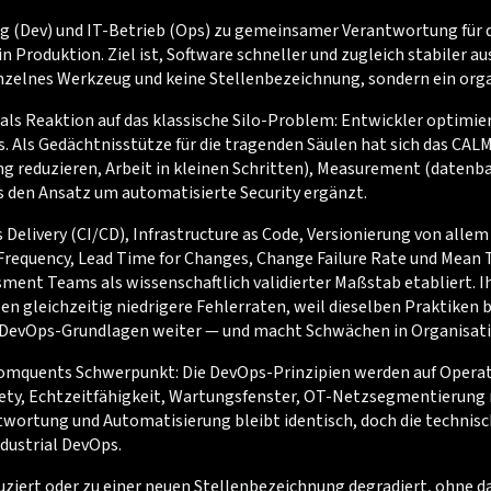
lung (Dev) und IT-Betrieb (Ops) zu gemeinsamer Verantwortung 
 Produktion. Ziel ist, Software schneller und zugleich stabiler
inzelnes Werkzeug und keine Stellenbezeichnung, sondern ein orga
ls Reaktion auf das klassische Silo-Problem: Entwickler optimiert
Als Gedächtnisstütze für die tragenden Säulen hat sich das CALM
g reduzieren, Arbeit in kleinen Schritten), Measurement (datenba
s den Ansatz um automatisierte Security ergänzt.
elivery (CI/CD), Infrastructure as Code, Versionierung von allem 
requency, Lead Time for Changes, Change Failure Rate und Mean 
 Teams als wissenschaftlich validierter Maßstab etabliert. Ihr 
en gleichzeitig niedrigere Fehlerraten, weil dieselben Praktiken
en DevOps-Grundlagen weiter — und macht Schwächen in Organisat
 Comquents Schwerpunkt: Die DevOps-Prinzipien werden auf Operat
, Echtzeitfähigkeit, Wartungsfenster, OT-Netzsegmentierung na
wortung und Automatisierung bleibt identisch, doch die technische
dustrial DevOps.
duziert oder zu einer neuen Stellenbezeichnung degradiert, ohne 