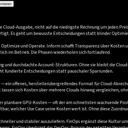
imieren
e Cloud-Ausgabe, nicht auf die niedrigste Rechnung um jeden Prei
ertigt. Es geht um bewusste Entscheidungen statt blinder Optimie
 Optimize und Operate. Inform schafft Transparenz über Kosten un
ich im Betrieb. Die Phasen wiederholen sich fortlaufend.
g und durchdachte Account-Strukturen. Ohne sie bleibt die Clo
ht fundierte Entscheidungen statt pauschaler Sparrunden.
 — ein offenes, herstellerübergreifendes Format für Cloud-Abrec
it lassen sich Kosten über mehrere Clouds hinweg vergleichen, o
wer planbare GPU-Kosten — oft der am schnellsten wachsende Pos
ar, welcher Use Case seine Kosten wert ist. Ohne diese Zuordnung
neller und stabiler auszuliefern. FinOps ergänzt diese Kultur um
eams. FinOps überträgt das DevOps-Prinzip der geteilten Verantw