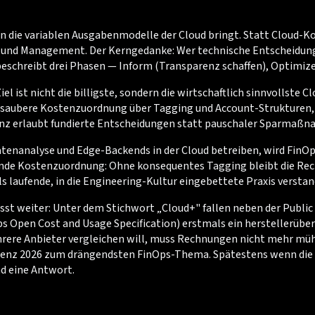
g in die variablen Ausgabenmodelle der Cloud bringt. Statt Cloud-
n und Management. Der Kerngedanke: Wer technische Entscheidungen
schreibt drei Phasen — Inform (Transparenz schaffen), Optimize (
el ist nicht die billigste, sondern die wirtschaftlich sinnvolls
ine saubere Kostenzuordnung über Tagging und Account-Strukture
z erlaubt fundierte Entscheidungen statt pauschaler Sparmaßn
tenanalyse und Edge-Backends in der Cloud betreiben, wird FinO
fehlende Kostenzuordnung: Ohne konsequentes Tagging bleibt die R
s laufende, in die Engineering-Kultur eingebettete Praxis verstan
usst weiter: Unter dem Stichwort „Cloud+" fallen neben der Publ
nOps Open Cost and Usage Specification) erstmals ein herstellerü
rere Anbieter vergleichen will, muss Rechnungen nicht mehr müh
nz 2026 zum drängendsten FinOps-Thema. Spätestens wenn die CF
d eine Antwort.