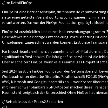
//
Im Detail
FinOps
FinOps ist eine Betriebsdisziplin, die finanzielle Verantwortun
sie zu einer geteilten Verantwortung von Engineering, Finanze
verantworten. Das von der FinOps Foundation geprägte Modell be
FinOps ist ausdrücklich kein reines Kostensenkungsprogramm. Zi
Geschäftswert die richtige Entscheidung. Voraussetzung ist e
Umgebungen zugerechnet werden können. Erst diese Transparen
Für Industrieunternehmen, die zunehmend IIoT-Plattformen, Da
signifikanten Posten wird. Ein häufiger Stolperstein ist die 
Ebenso scheitert FinOps, wenn es als einmaliges Projekt statt al
Seit 2024 fasst die FinOps Foundation den Geltungsbereich bew
Workloads unter dieselbe Disziplin. Parallel schafft FOCUS (Fi
AWS, Microsoft und Google unterstützen — wer Kosten über meh
mit ihren schwer planbaren GPU-Kosten machen diese Transpare
Raum steht, zeigt sich der Unterschied: Ohne FinOps hat nieman
//
Beispiele aus der Praxis
2
Szenarien
/
01