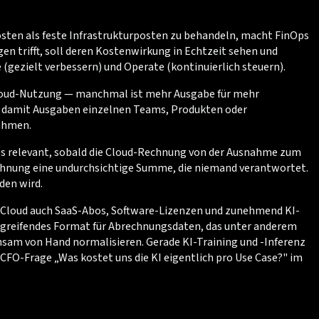
Kosten als feste Infrastrukturposten zu behandeln, macht FinOps
 trifft, soll deren Kostenwirkung in Echtzeit sehen und
gezielt verbessern) und Operate (kontinuierlich steuern).
te Cloud-Nutzung — manchmal ist mehr Ausgabe für mehr
n, damit Ausgaben einzelnen Teams, Produkten oder
ahmen.
ps relevant, sobald die Cloud-Rechnung von der Ausnahme zum
echnung eine undurchsichtige Summe, die niemand verantwortet.
den wird.
ic Cloud auch SaaS-Abos, Software-Lizenzen und zunehmend KI-
bergreifendes Format für Abrechnungsdaten, das unter anderem
sam von Hand normalisieren. Gerade KI-Training und -Inferenz
O-Frage „Was kostet uns die KI eigentlich pro Use Case?" im