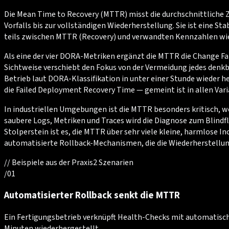
Die Mean Time to Recovery (MTTR) misst die durchschnittliche 
Vorfalls bis zur vollständigen Wiederherstellung. Sie ist eine St
teils zwischen MTTR (Recovery) und verwandten Kennzahlen wie 
Als eine der vier DORA-Metriken ergänzt die MTTR die Change Fai
Sichtweise verschiebt den Fokus von der Vermeidung jedes denkba
Betrieb laut DORA-Klassifikation in unter einer Stunde wieder
die Failed Deployment Recovery Time — gemeint ist in allen Vari
In industriellen Umgebungen ist die MTTR besonders kritisch, w
saubere Logs, Metriken und Traces wird die Diagnose zum Blindf
Stolperstein ist es, die MTTR über sehr viele kleine, harmlose I
automatisierte Rollback-Mechanismen, die die Wiederherstellun
//
Beispiele aus der Praxis
2
Szenarien
/
01
Automatisierter Rollback senkt die MTTR
Ein Fertigungsbetrieb verknüpft Health-Checks mit automatische
Minuten wiederhergestellt.