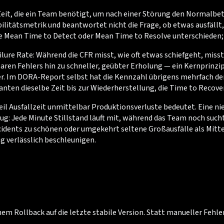
Zeit, die ein Team benötigt, um nach einer Störung den Normalb
abilitätsmetrik und beantwortet nicht die Frage, ob etwas ausfällt,
Mean Time to Detect oder Mean Time to Resolve unterschieden; e
lure Rate: Während die CFR misst, wie oft etwas schiefgeht, miss
ren Fehlers hin zu schneller, geübter Erholung — ein Kernprinzip 
 her. Im DORA-Report selbst hat die Kennzahl übrigens mehrfach d
anten dieselbe Zeit bis zur Wiederherstellung, die Time to Recover
eil Ausfallzeit unmittelbar Produktionsverluste bedeutet. Eine n
lug: Jede Minute Stillstand läuft mit, während das Team noch suc
ncidents zu schönen oder umgekehrt seltene Großausfälle als Mitte
g verlässlich beschleunigen.
m Rollback auf die letzte stabile Version. Statt manueller Fehl