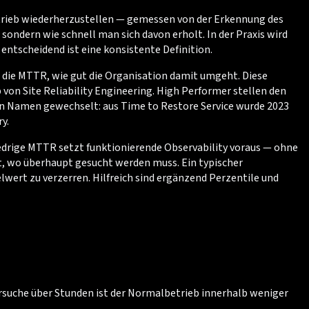
etrieb wiederherzustellen — gemessen von der Erkennung des
 sondern wie schnell man sich davon erholt. In der Praxis wird
ntscheidend ist eine konsistente Definition.
t die MTTR, wie gut die Organisation damit umgeht. Diese
von Site Reliability Engineering. High Performer stellen den
en Namen gewechselt: aus Time to Restore Service wurde 2023
y.
iedrige MTTR setzt funktionierende Observability voraus — ohne
ht, wo überhaupt gesucht werden muss. Ein typischer
lwert zu verzerren. Hilfreich sind ergänzend Perzentile und
ersuche über Stunden ist der Normalbetrieb innerhalb weniger