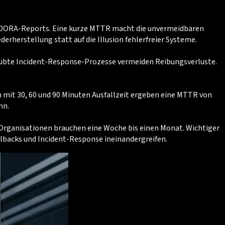
den DORA-Reports. Eine kurze MTTR macht die unvermeidbaren
erherstellung statt auf die Illusion fehlerfreier Systeme.
eübte Incident-Response-Prozesse vermeiden Reibungsverluste.
en mit 30, 60 und 90 Minuten Ausfallzeit ergeben eine MTTR von
nn.
 Organisationen brauchen eine Woche bis einen Monat. Wichtiger
ollbacks und Incident-Response ineinandergreifen.