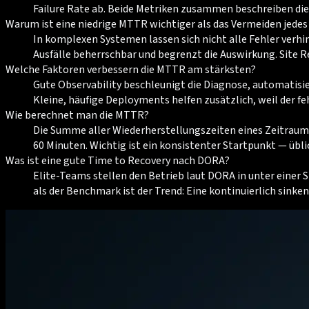
Failure Rate ab. Beide Metriken zusammen beschreiben di
Warum ist eine niedrige MTTR wichtiger als das Vermeiden jedes 
In komplexen Systemen lassen sich nicht alle Fehler verh
Ausfälle beherrschbar und begrenzt die Auswirkung. Site Rel
Welche Faktoren verbessern die MTTR am stärksten?
Gute Observability beschleunigt die Diagnose, automatis
Kleine, häufige Deployments helfen zusätzlich, weil der f
Wie berechnet man die MTTR?
Die Summe aller Wiederherstellungszeiten eines Zeitraums 
60 Minuten. Wichtig ist ein konsistenter Startpunkt — übli
Was ist eine gute Time to Recovery nach DORA?
Elite-Teams stellen den Betrieb laut DORA in unter einer
als der Benchmark ist der Trend: Eine kontinuierlich sink