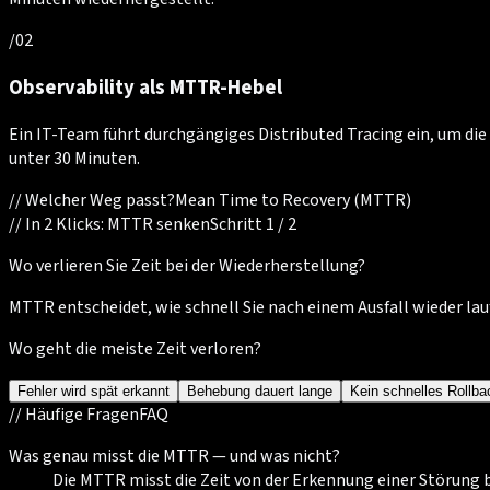
/
02
Observability als MTTR-Hebel
Ein IT-Team führt durchgängiges Distributed Tracing ein, um die
unter 30 Minuten.
//
Welcher Weg passt?
Mean Time to Recovery (MTTR)
//
In 2 Klicks: MTTR senken
Schritt 1 / 2
Wo verlieren Sie Zeit bei der Wiederherstellung?
MTTR entscheidet, wie schnell Sie nach einem Ausfall wieder lau
Wo geht die meiste Zeit verloren?
Fehler wird spät erkannt
Behebung dauert lange
Kein schnelles Rollba
//
Häufige Fragen
FAQ
Was genau misst die MTTR — und was nicht?
Die MTTR misst die Zeit von der Erkennung einer Störung b