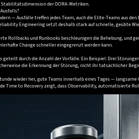
e Stabilitätsdimension der DORA-Metriken.
Ausfalls?
indern — Ausfälle treffen jedes Team, auch die Elite-Teams aus 
iability Engineering setzt deshalb stark auf schnelle, geübte Wied
ierte Rollbacks und Runbooks beschleunigen die Behebung, und g
ehlerhafte Change schneller eingegrenzt werden kann.
geteilt durch die Anzahl der Vorfälle. Ein Beispiel: Drei Störung
cherweise die Erkennung der Störung, nicht ihr tatsächlicher Begi
 Stunde wieder her, gute Teams innerhalb eines Tages — langsame
ende Time to Recovery zeigt, dass Observability, automatisierte R