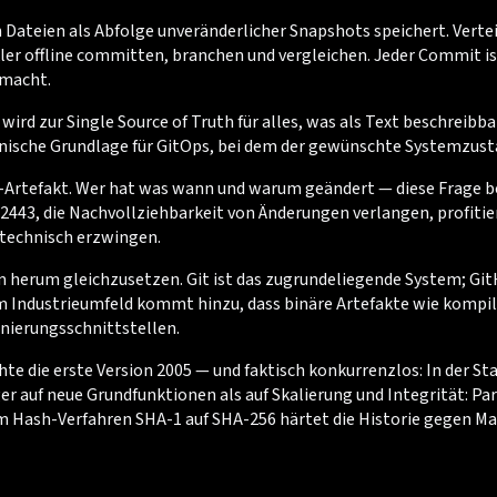
n Dateien als Abfolge unveränderlicher Snapshots speichert. Vertei
er offline committen, branchen und vergleichen. Jeder Commit ist
 macht.
rd zur Single Source of Truth für alles, was als Text beschreibbar
echnische Grundlage für GitOps, bei dem der gewünschte Systemzust
Audit-Artefakt. Wer hat was wann und warum geändert — diese Fra
62443, die Nachvollziehbarkeit von Änderungen verlangen, profiti
 technisch erzwingen.
um herum gleichzusetzen. Git ist das zugrundeliegende System; Gi
Im Industrieumfeld kommt hinzu, dass binäre Artefakte wie kompi
nierungsschnittstellen.
ichte die erste Version 2005 — und faktisch konkurrenzlos: In der
er auf neue Grundfunktionen als auf Skalierung und Integrität: 
m Hash-Verfahren SHA-1 auf SHA-256 härtet die Historie gegen Ma