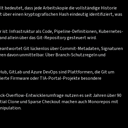
lt bedeutet, dass jede Arbeitskopie die vollständige Historie
 über einen kryptografischen Hash eindeutig identifiziert, was
 ist: Infrastruktur als Code, Pipeline-Definitionen, Kubernetes-
and allein über das Git-Repository gesteuert wird.
ge beantwortet Git lückenlos über Commit-Metadaten, Signaturen
eren davon unmittelbar. Über Branch-Schutzregeln und
tHub, GitLab und Azure DevOps sind Plattformen, die Git um
lierte Firmware oder TIA-Portal-Projekte besondere
 Stack-Overflow-Entwicklerumfrage nutzen es seit Jahren über 90
Partial Clone und Sparse Checkout machen auch Monorepos mit
nipulation.