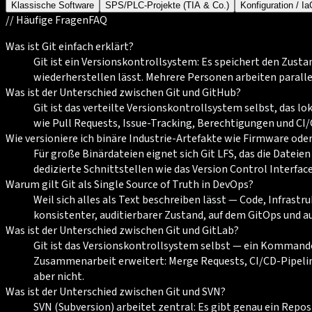
Klassische Software
SPS/PLC-Projekte (TIA & Co.)
Konfiguration / I
//
Häufige Fragen
FAQ
Was ist Git einfach erklärt?
Git ist ein Versionskontrollsystem: Es speichert den Zusta
wiederherstellen lässt. Mehrere Personen arbeiten parall
Was ist der Unterschied zwischen Git und GitHub?
Git ist das verteilte Versionskontrollsystem selbst, das 
wie Pull Requests, Issue-Tracking, Berechtigungen und CI/
Wie versioniere ich binäre Industrie-Artefakte wie Firmware ode
Für große Binärdateien eignet sich Git LFS, das die Dateie
dedizierte Schnittstellen wie das Version Control Interface
Warum gilt Git als Single Source of Truth in DevOps?
Weil sich alles als Text beschreiben lässt — Code, Infrastr
konsistenter, auditierbarer Zustand, auf dem GitOps und 
Was ist der Unterschied zwischen Git und GitLab?
Git ist das Versionskontrollsystem selbst — ein Kommandoz
Zusammenarbeit erweitert: Merge Requests, CI/CD-Pipelines,
aber nicht.
Was ist der Unterschied zwischen Git und SVN?
SVN (Subversion) arbeitet zentral: Es gibt genau ein Repos