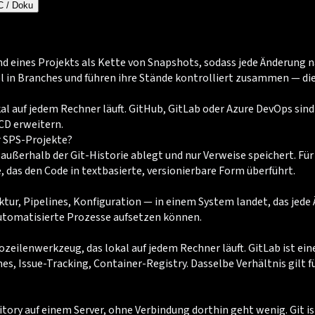
aC / Doku
nd eines Projekts als Kette von Snapshots, sodass jede Änderung n
el in Branches und führen ihre Stände kontrolliert zusammen — d
lokal auf jedem Rechner läuft. GitHub, GitLab oder Azure DevOps s
CD erweitern.
r SPS-Projekte?
n außerhalb der Git-Historie ablegt und nur Verweise speichert. F
, das den Code in textbasierte, versionierbare Form überführt.
uktur, Pipelines, Konfiguration — in einem System landet, das jede
automatisierte Prozesse aufsetzen können.
eilenwerkzeug, das lokal auf jedem Rechner läuft. GitLab ist ein
 Issue-Tracking, Container-Registry. Dasselbe Verhältnis gilt für
itory auf einem Server, ohne Verbindung dorthin geht wenig. Git is