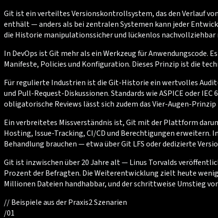
Git ist ein verteiltes Versionskontrollsystem, das den Verlauf vo
enthält — anders als bei zentralen Systemen kann jeder Entwickl
die Historie manipulationssicher und lückenlos nachvollziehbar
In DevOps ist Git mehr als ein Werkzeug für Anwendungscode. Es wi
Manifeste, Policies und Konfiguration. Dieses Prinzip ist die t
Für regulierte Industrien ist die Git-Historie ein wertvolles 
und Pull-Request-Diskussionen. Standards wie ASPICE oder IEC 
obligatorische Reviews lässt sich zudem das Vier-Augen-Prinzip
Ein verbreitetes Missverständnis ist, Git mit der Plattform dar
Hosting, Issue-Tracking, CI/CD und Berechtigungen erweitern. 
Behandlung brauchen — etwa über Git LFS oder dedizierte Versio
Git ist inzwischen über 20 Jahre alt — Linus Torvalds veröffentl
Prozent der Befragten. Die Weiterentwicklung zielt heute wenig
Millionen Dateien handhabbar, und der schrittweise Umstieg vo
//
Beispiele aus der Praxis
2
Szenarien
/
01