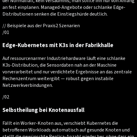
der Normalfall, kein Versäumnis; man sollte ihn nur von Anfang
an fest einplanen. Managed-Angebote oder schlanke Edge-
Distributionen senken die Einstiegshürde deutlich.
//
Beispiele aus der Praxis
2
Szenarien
/
01
Edge-Kubernetes mit K3s in der Fabrikhalle
Auf ressourcenarmer Industriehardware läuft eine schlanke
K3s-Distribution, die Sensordaten nah an der Maschine
vorverarbeitet und nur verdichtete Ergebnisse an das zentrale
Rechenzentrum weitergibt — robust gegen instabile
Netzwerkverbindungen.
/
02
Selbstheilung bei Knotenausfall
Fällt ein Worker-Knoten aus, verschiebt Kubernetes die
betroffenen Workloads automatisch auf gesunde Knoten und
stellt die gewünschte Replica-Anzahl wieder her, ohne dass ein