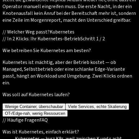
Operator manuell eingreifen muss. Die erste Nacht, in der ein
Knotenausfall kein Anruf bei der Bereitschaft mehr ist, sondern
eine Zeile im Morgenreport, macht den Unterschied greifbar.
//
Welcher Weg passt?
Kubernetes
//
In 2 Klicks: Ihr Kubernetes-Betrieb
Schritt 1 / 2
Wie betreiben Sie Kubernetes am besten?
Kubernetes ist mächtig, aber der Betrieb kostet — ob
Managed, Selbstbetrieb oder eine schlanke Edge-Variante
passt, hängt an Workload und Umgebung. Zwei Klicks ordnen
ein.
Was soll auf Kubernetes laufen?
Wenige Container, überschaubar
Viele Services, echte Skalierung
OT-/Edge-nah, wenig Ressourcen
//
Häufige Fragen
FAQ
Was ist Kubernetes, einfach erklärt?
Kubernetes — kurz K8s, weil zwischen K und s acht