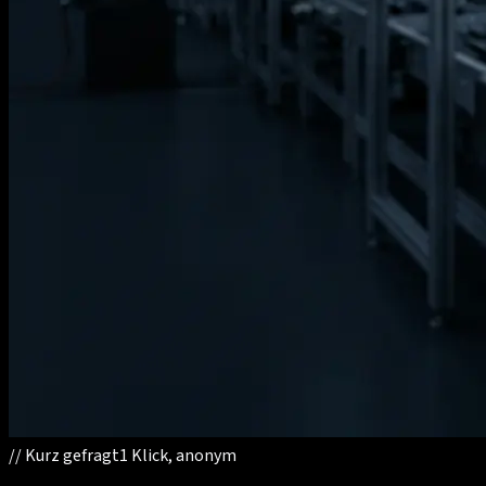
//
Kurz gefragt
1 Klick, anonym