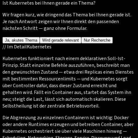
Ist Kubernetes bei Ihnen gerade ein Thema?
Wir fragen kurz, wie dringend das Thema bei Ihnen gerade ist.
Je nach Antwort zeigen wir Ihnen direkt den passenden
nächsten Schritt — ganz ohne Formular.
Ja, akutes Thema
Wird gerade relevant
Nur Recherche
//
Im Detail
Kubernetes
Kubernetes funktioniert nach einem deklarativen Soll-Ist-
Prinzip. Statt einzelne Befehle auszuführen, beschreibt man
den gewünschten Zustand — etwa drei Replicas eines Dienstes
mit bestimmten Ressourcenlimits — und Kubernetes sorgt
über Controller dafür, dass dieser Zustand erreicht und
gehalten wird. Fällt ein Container aus, startet das System ihn
neu; steigt die Last, lässt sich automatisch skalieren. Diese
Selbstheilung ist der zentrale Betriebsvorteil.
Die Abgrenzung zu einzelnen Containern ist wichtig: Docker
oder andere Runtimes erzeugen und betreiben Container, aber
Kubernetes orchestriert sie über viele Maschinen hinweg —
Scheduling, Networking, Storage, Service-Discovery und Load-