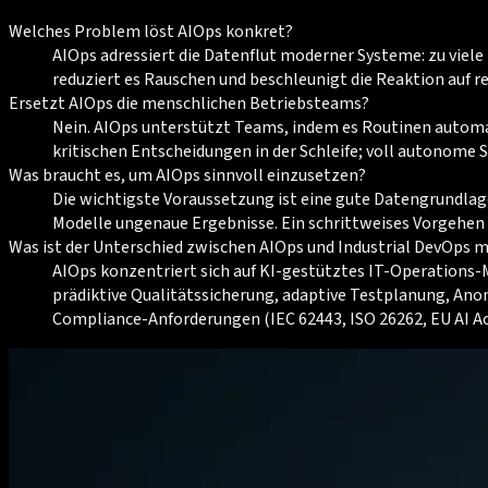
Welches Problem löst AIOps konkret?
AIOps adressiert die Datenflut moderner Systeme: zu vie
reduziert es Rauschen und beschleunigt die Reaktion auf re
Ersetzt AIOps die menschlichen Betriebsteams?
Nein. AIOps unterstützt Teams, indem es Routinen automat
kritischen Entscheidungen in der Schleife; voll autonome S
Was braucht es, um AIOps sinnvoll einzusetzen?
Die wichtigste Voraussetzung ist eine gute Datengrundlage
Modelle ungenaue Ergebnisse. Ein schrittweises Vorgehen
Was ist der Unterschied zwischen AIOps und Industrial DevOps m
AIOps konzentriert sich auf KI-gestütztes IT-Operations-M
prädiktive Qualitätssicherung, adaptive Testplanung, An
Compliance-Anforderungen (IEC 62443, ISO 26262, EU AI Ac