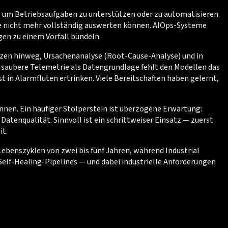
e, um Betriebsaufgaben zu unterstützen oder zu automatisieren.
ie nicht mehr vollständig auswerten können. AIOps-Systeme
en zu einem Vorfall bündeln.
nzen hinweg, Ursachenanalyse (Root-Cause-Analyse) und in
e saubere Telemetrie als Datengrundlage fehlt den Modellen das
t in Alarmfluten ertrinken. Viele Bereitschaften haben gelernt,
nen. Ein häufiger Stolperstein ist überzogene Erwartung:
Datenqualität. Sinnvoll ist ein schrittweiser Einsatz — zuerst
it.
Lebenszyklen von zwei bis fünf Jahren, während Industrial
Self-Healing-Pipelines — und dabei industrielle Anforderungen