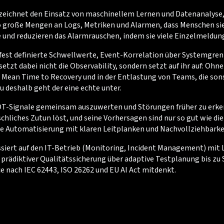
d bezeichnet den Einsatz von maschinellem Lernen und Datenanalys
 so große Mengen an Logs, Metriken und Alarmen, dass Menschen s
nd reduzieren das Alarmrauschen, indem sie viele Einzelmeldung
fest definierte Schwellwerte, Event-Korrelation über Systemgre
zt dabei nicht die Observability, sondern setzt auf ihr auf: Ohn
n Mean Time to Recovery und in der Entlastung von Teams, die sons
 deshalb geht der eine echte unter.
 OT-Signale gemeinsam auszuwerten und Störungen früher zu erken
chliches Zutun löst, und seine Vorhersagen sind nur so gut wie die 
ge Automatisierung mit klaren Leitplanken und Nachvollziehbarke
ssiert auf den IT-Betrieb (Monitoring, Incident Management) mit 
prädiktiver Qualitätssicherung über adaptive Testplanung bis zu 
 nach IEC 62443, ISO 26262 und EU AI Act mitdenkt.