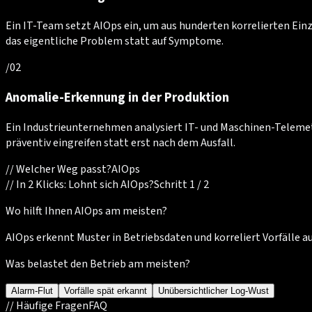
Ein IT-Team setzt AIOps ein, um aus hunderten korrelierten Einze
das eigentliche Problem statt auf Symptome.
/
02
Anomalie-Erkennung in der Produktion
Ein Industrieunternehmen analysiert IT- und Maschinen-Telemet
präventiv eingreifen statt erst nach dem Ausfall.
//
Welcher Weg passt?
AIOps
//
In 2 Klicks: Lohnt sich AIOps?
Schritt 1 / 2
Wo hilft Ihnen AIOps am meisten?
AIOps erkennt Muster in Betriebsdaten und korreliert Vorfälle 
Was belastet den Betrieb am meisten?
Alarm-Flut
Vorfälle spät erkannt
Unübersichtlicher Log-Wust
//
Häufige Fragen
FAQ