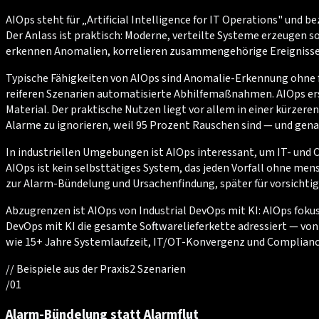
AIOps steht für „Artificial Intelligence for IT Operations" un
Der Anlass ist praktisch: Moderne, verteilte Systeme erzeugen
erkennen Anomalien, korrelieren zusammengehörige Ereignisse u
Typische Fähigkeiten von AIOps sind Anomalie-Erkennung ohne 
reiferen Szenarien automatisierte Abhilfemaßnahmen. AIOps erset
Material. Der praktische Nutzen liegt vor allem in einer kürzere
Alarme zu ignorieren, weil 95 Prozent Rauschen sind — und genau
In industriellen Umgebungen ist AIOps interessant, um IT- und
AIOps ist kein selbsttätiges System, das jeden Vorfall ohne mens
zur Alarm-Bündelung und Ursachenfindung, später für vorsichti
Abzugrenzen ist AIOps von Industrial DevOps mit KI: AIOps foku
DevOps mit KI die gesamte Softwarelieferkette adressiert — von 
wie 15+ Jahre Systemlaufzeit, IT/OT-Konvergenz und Compliance
//
Beispiele aus der Praxis
2
Szenarien
/
01
Alarm-Bündelung statt Alarmflut