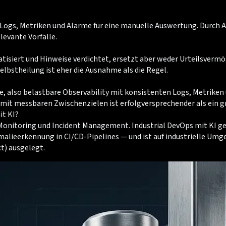
le Logs, Metriken und Alarme für eine manuelle Auswertung. Durc
levante Vorfälle.
isiert und Hinweise verdichtet, ersetzt aber weder Urteilsvermö
elbstheilung ist eher die Ausnahme als die Regel.
, also belastbare Observability mit konsistenten Logs, Metriken 
 mit messbaren Zwischenzielen ist erfolgversprechender als ein
it KI?
onitoring und Incident Management. Industrial DevOps mit KI geht
omalieerkennung in CI/CD-Pipelines — und ist auf industrielle U
t) ausgelegt.