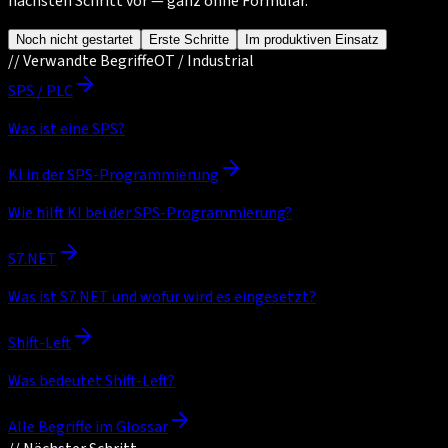
nächsten Schritt vor — ganz ohne Formular.
Noch nicht gestartet
Erste Schritte
Im produktiven Einsatz
//
Verwandte Begriffe
OT / Industrial
SPS / PLC
Was ist eine SPS?
KI in der SPS-Programmierung
Wie hilft KI bei der SPS-Programmierung?
S7.NET
Was ist S7.NET und wofür wird es eingesetzt?
Shift-Left
Was bedeutet Shift-Left?
Alle Begriffe im Glossar