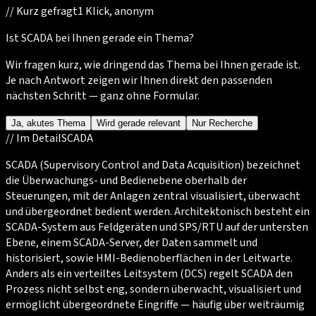
//
Kurz gefragt
1 Klick, anonym
Ist SCADA bei Ihnen gerade ein Thema?
Wir fragen kurz, wie dringend das Thema bei Ihnen gerade ist.
Je nach Antwort zeigen wir Ihnen direkt den passenden
nächsten Schritt — ganz ohne Formular.
Ja, akutes Thema
Wird gerade relevant
Nur Recherche
//
Im Detail
SCADA
SCADA (Supervisory Control and Data Acquisition) bezeichnet
die Überwachungs- und Bedienebene oberhalb der
Steuerungen, mit der Anlagen zentral visualisiert, überwacht
und übergeordnet bedient werden. Architektonisch besteht ein
SCADA-System aus Feldgeräten und SPS/RTU auf der untersten
Ebene, einem SCADA-Server, der Daten sammelt und
historisiert, sowie HMI-Bedienoberflächen in der Leitwarte.
Anders als ein verteiltes Leitsystem (DCS) regelt SCADA den
Prozess nicht selbst eng, sondern überwacht, visualisiert und
ermöglicht übergeordnete Eingriffe — häufig über weiträumig