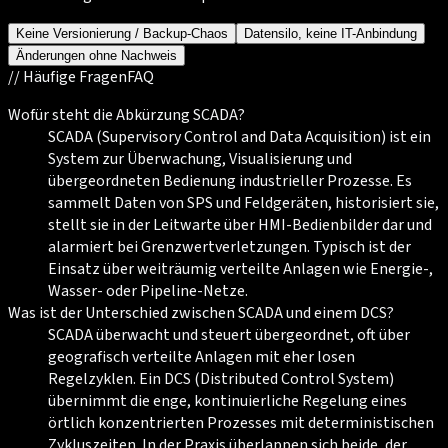
Keine Versionierung / Backup-Chaos
Datensilo, keine IT-Anbindung
Änderungen ohne Nachweis
//
Häufige Fragen
FAQ
Wofür steht die Abkürzung SCADA?
SCADA (Supervisory Control and Data Acquisition) ist ein
System zur Überwachung, Visualisierung und
übergeordneten Bedienung industrieller Prozesse. Es
sammelt Daten von SPS und Feldgeräten, historisiert sie,
stellt sie in der Leitwarte über HMI-Bedienbilder dar und
alarmiert bei Grenzwertverletzungen. Typisch ist der
Einsatz über weiträumig verteilte Anlagen wie Energie-,
Wasser- oder Pipeline-Netze.
Was ist der Unterschied zwischen SCADA und einem DCS?
SCADA überwacht und steuert übergeordnet, oft über
geografisch verteilte Anlagen mit eher losen
Regelzyklen. Ein DCS (Distributed Control System)
übernimmt die enge, kontinuierliche Regelung eines
örtlich konzentrierten Prozesses mit deterministischen
Zykluszeiten. In der Praxis überlappen sich beide, der