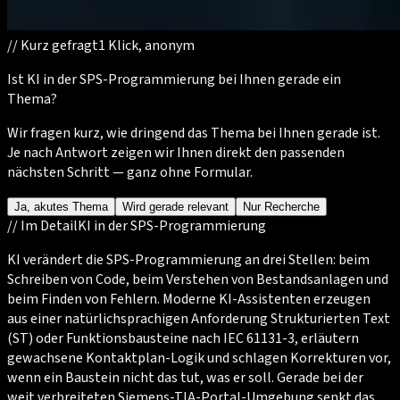
//
Kurz gefragt
1 Klick, anonym
Ist KI in der SPS-Programmierung bei Ihnen gerade ein
Thema?
Wir fragen kurz, wie dringend das Thema bei Ihnen gerade ist.
Je nach Antwort zeigen wir Ihnen direkt den passenden
nächsten Schritt — ganz ohne Formular.
Ja, akutes Thema
Wird gerade relevant
Nur Recherche
//
Im Detail
KI in der SPS-Programmierung
KI verändert die SPS-Programmierung an drei Stellen: beim
Schreiben von Code, beim Verstehen von Bestandsanlagen und
beim Finden von Fehlern. Moderne KI-Assistenten erzeugen
aus einer natürlichsprachigen Anforderung Strukturierten Text
(ST) oder Funktionsbausteine nach IEC 61131-3, erläutern
gewachsene Kontaktplan-Logik und schlagen Korrekturen vor,
wenn ein Baustein nicht das tut, was er soll. Gerade bei der
weit verbreiteten Siemens-TIA-Portal-Umgebung senkt das