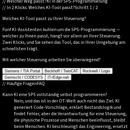
//
Welcher Weg passt?
KI in der SPS-Programmierung
//
In 2 Klicks: Welches KI-Tool passt?
Schritt 1 / 2
Welches KI-Tool passt zu Ihrer Steuerung?
Fünf KI-Assistenten buhlen um die SPS-Programmierung —
welcher zu Ihnen passt, hängt vor allem an Ihrer Steuerung.
Zwei Klicks, und Sie sehen das Tool, das in Ihrer Umgebung am
schnellsten trägt.
Mit welcher Steuerung arbeiten Sie überwiegend?
Siemens / TIA Portal
Beckhoff / TwinCAT
Rockwell / Logix
Gemischt / CODESYS
IT-/Edge-nah
//
Häufige Fragen
FAQ
Kann KI eine SPS vollständig selbst programmieren?
Nein, und das ist in der OT-Welt auch nicht das Ziel. KI
generiert Code-Vorschläge, erklärt Bestandslogik und
findet Fehler, aber die Verantwortung für eine Steuerung,
die physische Prozesse und Menschen beeinflusst, bleibt
beim Menschen. KI beschleunigt das Engineering, ersetzt