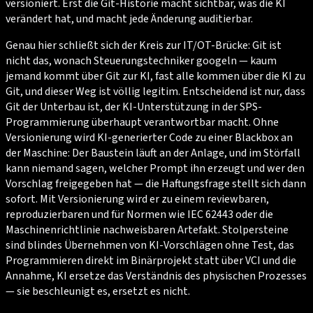
versioniert. Erst die Git-Historie macht sichtbar, was die KI
verändert hat, und macht jede Änderung auditierbar.
Genau hier schließt sich der Kreis zur IT/OT-Brücke: Git ist
nicht das, wonach Steuerungstechniker googeln — kaum
jemand kommt über Git zur KI, fast alle kommen über die KI zu
Git, und dieser Weg ist völlig legitim. Entscheidend ist nur, dass
Git der Unterbau ist, der KI-Unterstützung in der SPS-
Programmierung überhaupt verantwortbar macht. Ohne
Versionierung wird KI-generierter Code zu einer Blackbox an
der Maschine: Der Baustein läuft an der Anlage, und im Störfall
kann niemand sagen, welcher Prompt ihn erzeugt und wer den
Vorschlag freigegeben hat — die Haftungsfrage stellt sich dann
sofort. Mit Versionierung wird er zu einem reviewbaren,
reproduzierbaren und für Normen wie IEC 62443 oder die
Maschinenrichtlinie nachweisbaren Artefakt. Stolpersteine
sind blindes Übernehmen von KI-Vorschlägen ohne Test, das
Programmieren direkt im Binärprojekt statt über VCI und die
Annahme, KI ersetze das Verständnis des physischen Prozesses
— sie beschleunigt es, ersetzt es nicht.