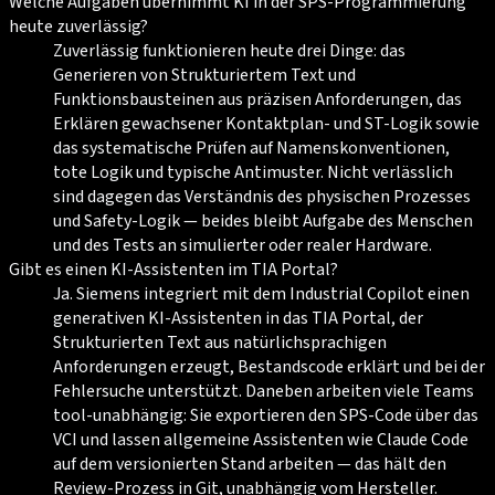
Welche Aufgaben übernimmt KI in der SPS-Programmierung
heute zuverlässig?
Zuverlässig funktionieren heute drei Dinge: das
Generieren von Strukturiertem Text und
Funktionsbausteinen aus präzisen Anforderungen, das
Erklären gewachsener Kontaktplan- und ST-Logik sowie
das systematische Prüfen auf Namenskonventionen,
tote Logik und typische Antimuster. Nicht verlässlich
sind dagegen das Verständnis des physischen Prozesses
und Safety-Logik — beides bleibt Aufgabe des Menschen
und des Tests an simulierter oder realer Hardware.
Gibt es einen KI-Assistenten im TIA Portal?
Ja. Siemens integriert mit dem Industrial Copilot einen
generativen KI-Assistenten in das TIA Portal, der
Strukturierten Text aus natürlichsprachigen
Anforderungen erzeugt, Bestandscode erklärt und bei der
Fehlersuche unterstützt. Daneben arbeiten viele Teams
tool-unabhängig: Sie exportieren den SPS-Code über das
VCI und lassen allgemeine Assistenten wie Claude Code
auf dem versionierten Stand arbeiten — das hält den
Review-Prozess in Git, unabhängig vom Hersteller.