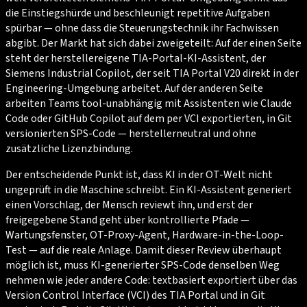
die Einstiegshürde und beschleunigt repetitive Aufgaben
spürbar — ohne dass die Steuerungstechnik ihr Fachwissen
abgibt. Der Markt hat sich dabei zweigeteilt: Auf der einen Seite
steht der herstellereigene TIA-Portal-KI-Assistent, der
Siemens Industrial Copilot, der seit TIA Portal V20 direkt in der
Engineering-Umgebung arbeitet. Auf der anderen Seite
arbeiten Teams tool-unabhängig mit Assistenten wie Claude
Code oder GitHub Copilot auf dem per VCI exportierten, in Git
versionierten SPS-Code — herstellerneutral und ohne
zusätzliche Lizenzbindung.
Der entscheidende Punkt ist, dass KI in der OT-Welt nicht
ungeprüft in die Maschine schreibt. Ein KI-Assistent generiert
einen Vorschlag, der Mensch reviewt ihn, und erst der
freigegebene Stand geht über kontrollierte Pfade —
Wartungsfenster, OT-Proxy-Agent, Hardware-in-the-Loop-
Test — auf die reale Anlage. Damit dieser Review überhaupt
möglich ist, muss KI-generierter SPS-Code denselben Weg
nehmen wie jeder andere Code: textbasiert exportiert über das
Version Control Interface (VCI) des TIA Portal und in Git