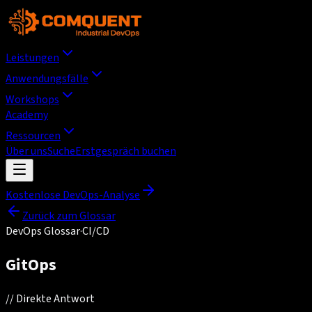
Leistungen
Anwendungsfälle
Workshops
Academy
Ressourcen
Über uns
Suche
Erstgespräch buchen
Kostenlose DevOps-Analyse
Zurück zum Glossar
DevOps Glossar
·
CI/CD
GitOps
//
Direkte Antwort