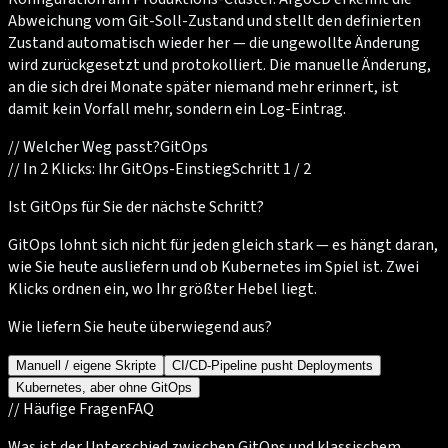
Abweichung vom Git-Soll-Zustand und stellt den definierten
Zustand automatisch wieder her — die ungewollte Änderung
wird zurückgesetzt und protokolliert. Die manuelle Änderung,
an die sich drei Monate später niemand mehr erinnert, ist
damit kein Vorfall mehr, sondern ein Log-Eintrag.
//
Welcher Weg passt?
GitOps
//
In 2 Klicks: Ihr GitOps-Einstieg
Schritt 1 / 2
Ist GitOps für Sie der nächste Schritt?
GitOps lohnt sich nicht für jeden gleich stark — es hängt daran,
wie Sie heute ausliefern und ob Kubernetes im Spiel ist. Zwei
Klicks ordnen ein, wo Ihr größter Hebel liegt.
Wie liefern Sie heute überwiegend aus?
Manuell / eigene Skripte
CI/CD-Pipeline pusht Deployments
Kubernetes, aber ohne GitOps
//
Häufige Fragen
FAQ
Was ist der Unterschied zwischen GitOps und klassischem