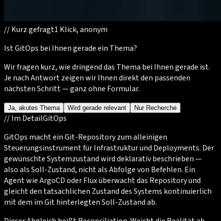
//
Kurz gefragt
1 Klick, anonym
Ist GitOps bei Ihnen gerade ein Thema?
Wir fragen kurz, wie dringend das Thema bei Ihnen gerade ist.
Je nach Antwort zeigen wir Ihnen direkt den passenden
nächsten Schritt — ganz ohne Formular.
Ja, akutes Thema
Wird gerade relevant
Nur Recherche
//
Im Detail
GitOps
GitOps macht ein Git-Repository zum alleinigen
Steuerungsinstrument für Infrastruktur und Deployments. Der
gewünschte Systemzustand wird deklarativ beschrieben —
also als Soll-Zustand, nicht als Abfolge von Befehlen. Ein
Agent wie ArgoCD oder Flux überwacht das Repository und
gleicht den tatsächlichen Zustand des Systems kontinuierlich
mit dem im Git hinterlegten Soll-Zustand ab.
Dieser Abgleich heißt Reconciliation. Weicht die Realität ab —