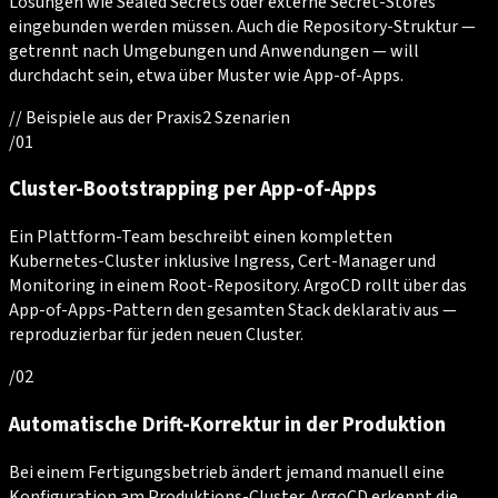
Lösungen wie Sealed Secrets oder externe Secret-Stores
eingebunden werden müssen. Auch die Repository-Struktur —
getrennt nach Umgebungen und Anwendungen — will
durchdacht sein, etwa über Muster wie App-of-Apps.
//
Beispiele aus der Praxis
2
Szenarien
/
01
Cluster-Bootstrapping per App-of-Apps
Ein Plattform-Team beschreibt einen kompletten
Kubernetes-Cluster inklusive Ingress, Cert-Manager und
Monitoring in einem Root-Repository. ArgoCD rollt über das
App-of-Apps-Pattern den gesamten Stack deklarativ aus —
reproduzierbar für jeden neuen Cluster.
/
02
Automatische Drift-Korrektur in der Produktion
Bei einem Fertigungsbetrieb ändert jemand manuell eine
Konfiguration am Produktions-Cluster. ArgoCD erkennt die