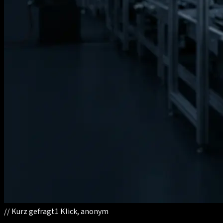
//
Kurz gefragt
1 Klick, anonym