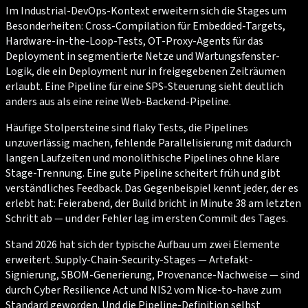
Im Industrial-DevOps-Kontext erweitern sich die Stages um
Besonderheiten: Cross-Compilation für Embedded-Targets,
Hardware-in-the-Loop-Tests, OT-Proxy-Agents für das
Deployment in segmentierte Netze und Wartungsfenster-
Logik, die ein Deployment nur in freigegebenen Zeiträumen
erlaubt. Eine Pipeline für eine SPS-Steuerung sieht deutlich
anders aus als eine reine Web-Backend-Pipeline.
Häufige Stolpersteine sind flaky Tests, die Pipelines
unzuverlässig machen, fehlende Parallelisierung mit dadurch
langen Laufzeiten und monolithische Pipelines ohne klare
Stage-Trennung. Eine gute Pipeline scheitert früh und gibt
verständliches Feedback. Das Gegenbeispiel kennt jeder, der es
erlebt hat: Feierabend, der Build bricht in Minute 38 am letzten
Schritt ab — und der Fehler lag im ersten Commit des Tages.
Stand 2026 hat sich der typische Aufbau um zwei Elemente
erweitert. Supply-Chain-Security-Stages — Artefakt-
Signierung, SBOM-Generierung, Provenance-Nachweise — sind
durch Cyber Resilience Act und NIS2 vom Nice-to-have zum
Standard geworden. Und die Pipeline-Definition selbst