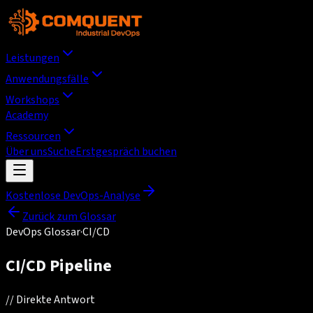
Leistungen
Anwendungsfälle
Workshops
Academy
Ressourcen
Über uns
Suche
Erstgespräch buchen
Kostenlose DevOps-Analyse
Zurück zum Glossar
DevOps Glossar
·
CI/CD
CI/CD Pipeline
//
Direkte Antwort