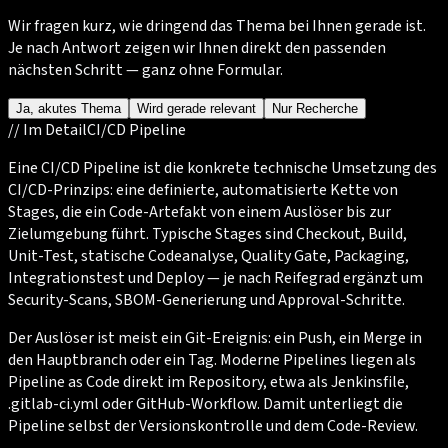
Wir fragen kurz, wie dringend das Thema bei Ihnen gerade ist.
Je nach Antwort zeigen wir Ihnen direkt den passenden
nächsten Schritt — ganz ohne Formular.
Ja, akutes Thema
Wird gerade relevant
Nur Recherche
//
Im Detail
CI/CD Pipeline
Eine CI/CD Pipeline ist die konkrete technische Umsetzung des
CI/CD-Prinzips: eine definierte, automatisierte Kette von
Stages, die ein Code-Artefakt von einem Auslöser bis zur
Zielumgebung führt. Typische Stages sind Checkout, Build,
Unit-Test, statische Codeanalyse, Quality Gate, Packaging,
Integrationstest und Deploy — je nach Reifegrad ergänzt um
Security-Scans, SBOM-Generierung und Approval-Schritte.
Der Auslöser ist meist ein Git-Ereignis: ein Push, ein Merge in
den Hauptbranch oder ein Tag. Moderne Pipelines liegen als
Pipeline as Code direkt im Repository, etwa als Jenkinsfile,
.gitlab-ci.yml oder GitHub-Workflow. Damit unterliegt die
Pipeline selbst der Versionskontrolle und dem Code-Review.