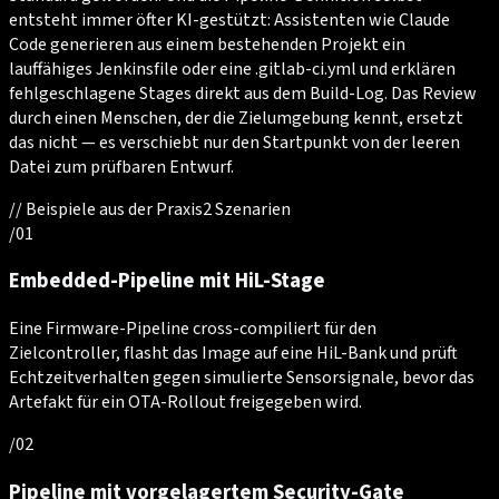
entsteht immer öfter KI-gestützt: Assistenten wie Claude
Code generieren aus einem bestehenden Projekt ein
lauffähiges Jenkinsfile oder eine .gitlab-ci.yml und erklären
fehlgeschlagene Stages direkt aus dem Build-Log. Das Review
durch einen Menschen, der die Zielumgebung kennt, ersetzt
das nicht — es verschiebt nur den Startpunkt von der leeren
Datei zum prüfbaren Entwurf.
//
Beispiele aus der Praxis
2
Szenarien
/
01
Embedded-Pipeline mit HiL-Stage
Eine Firmware-Pipeline cross-compiliert für den
Zielcontroller, flasht das Image auf eine HiL-Bank und prüft
Echtzeitverhalten gegen simulierte Sensorsignale, bevor das
Artefakt für ein OTA-Rollout freigegeben wird.
/
02
Pipeline mit vorgelagertem Security-Gate