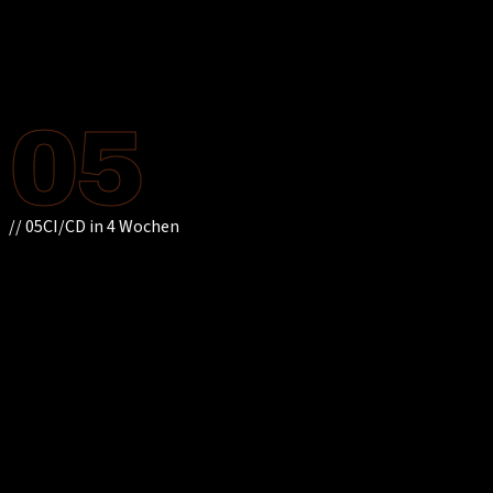
//
 Merker M10.0 setzen
await
 plc.WriteAsync(
"M10.0"
, 
true
);
plc.Close();
05
//
05
CI/CD in 4 Wochen